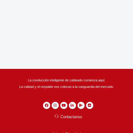
OTROS ACCESORIOS
FONDO SOLIDO
DERIVACIONES
SOPORTERIA
UNIONES
TAPAS
La conducción inteligente de cableado comienza aquí.
La calidad y el respaldo nos colocan a la vanguardia del mercado.
Contactanos