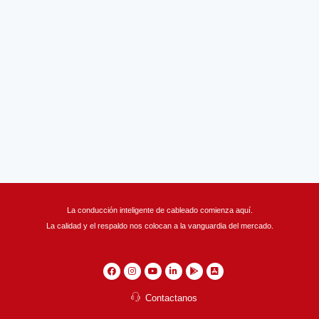
OTROS ACCESORIOS
TRAMOS RECTOS
DERIVACIONES
SOPORTERIA
UNIONES
TAPAS
La conducción inteligente de cableado comienza aquí.
La calidad y el respaldo nos colocan a la vanguardia del mercado.
Contactanos